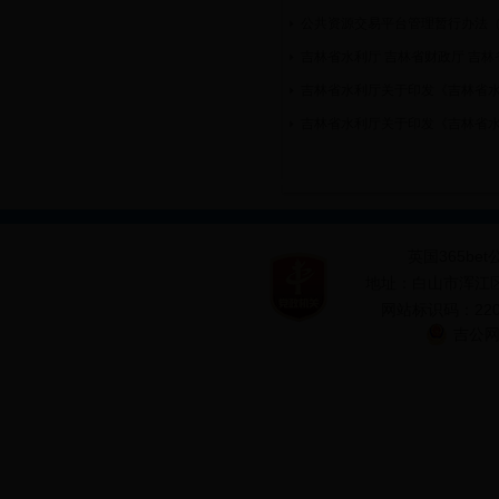
公共资源交易平台管理暂行办法（2
吉林省水利厅 吉林省财政厅 吉
吉林省水利厅关于印发《吉林省
吉林省水利厅关于印发《吉林省水土
英国365b
地址：白山市浑江区团
网站标识码：2206
吉公网安