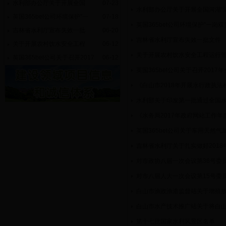
水利部办公厅关于开展全国
07-23
水利部办公厅关于开展全国河湖“
英国365bet公司环境保护”一
07-18
英国365bet公司环境保护”一岗
吉林省水利厅宣布失效一批
06-20
吉林省水利厅宣布失效一批文件
关于开展农村饮水安全工程
06-12
关于开展农村饮水安全工程运行
英国365bet公司关于召开2017
06-12
英国365bet公司关于召开201
《白山市2018年开展水行政执
水利部关于印发第一批通过全国
《水务局2017年政府网站工作年
英国365bet公司关于车用天然
吉林省水利厅关于扎实做好2018
对市政协八届一次会议第36号委
对市八届人大一次会议第15号委
白山市渔政渔港监督站关于增殖
白山市水产技术推广站关于将白
第十七批国家水利风景区名单